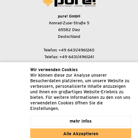
pure! GmbH
Konrad-Zuse-Straße 5
65582 Diez
Deutschland
Telefon:
+49 6431/4961240
Telefax: +49 6431/4961241
Wir verwenden Cookies
E-Mail-Adresse:
Wir können diese zur Analyse unserer
support@pure-gmbh.com
Besucherdaten platzieren, um unsere Website zu
verbessern, personalisierte Inhalte anzuzeigen
und Ihnen ein großartiges Website-Erlebnis zu
© 2022 pure! GmbH
bieten. Für weitere Informationen zu den von uns
verwendeten Cookies öffnen Sie die
Impressum
Einstellungen.
Datenschutz
mehr Infos
Allgemeine Geschäftsbedingungen
Alle Akzeptieren