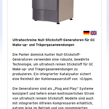
LABORGAS GENERATOREN
STICKSTOFFGENERATOREN
LABORUNTERSUCHUNGEN
Ultrahochreine Null-Stickstoff-Generatoren für GC
NEUHEITEN
Make-up- und Trägergasanwendungen
SONDERAKTIONEN
Die Parker domnick hunter Null-Stickstoff-
Generatoren verwenden eine robuste, bewährte
Technologie, um ultrahoch reinen Stickstoff für GC
INDUSTRIE - DRUCKLUFT-
&
Make-up- und Trägergasanwendungen zu
GASAUFBEREITUNG
produzieren. Ein integrierter Katalysator sichert
eine Reinheit der Kohlenwasserstoff von <0.1ppm.
Die Generatoren sind als „Plug and Play“ Systeme
MARKEN
konzipiert und liefern einen kontinuierlichen Strom
von ultrahoch reinem Stickstoff. Modelle sind auch
UNTERNEHMEN
mit integrierten ölfreien Kompressoren erhältlich,
extrem leise im Betrieb und von renommierten