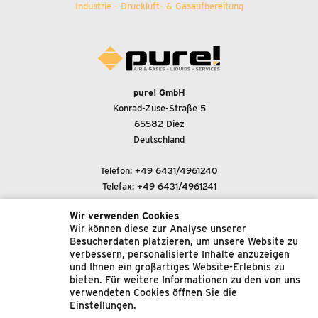
Industrie - Druckluft-
&
Gasaufbereitung
pure! GmbH
Konrad-Zuse-Straße 5
65582 Diez
Deutschland
Telefon:
+49 6431/4961240
Telefax: +49 6431/4961241
Wir verwenden Cookies
E-Mail-Adresse:
Wir können diese zur Analyse unserer
support@pure-gmbh.com
Besucherdaten platzieren, um unsere Website zu
verbessern, personalisierte Inhalte anzuzeigen
und Ihnen ein großartiges Website-Erlebnis zu
© 2022 pure! GmbH
bieten. Für weitere Informationen zu den von uns
verwendeten Cookies öffnen Sie die
Impressum
Einstellungen.