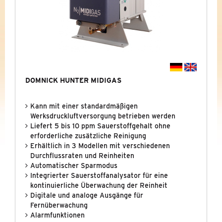
NITROSOURCE COMPACT
STICKSTOFF MEMBRANMODULE
AUSGELAUFENE BAUREIHEN (ARCHIV)
NITROSOURCE
DOMNICK HUNTER MIDIGAS
MIDIGAS
Kann mit einer standardmäßigen
Werksdruckluftversorgung betrieben werden
MAXIGAS
Liefert 5 bis 10 ppm Sauerstoffgehalt ohne
erforderliche zusätzliche Reinigung
KONDENSATTECHNIK
Erhältlich in 3 Modellen mit verschiedenen
Durchflussraten und Reinheiten
KÜHLUNG
Automatischer Sparmodus
&
KÄLTETECHNIK
Integrierter Sauerstoffanalysator für eine
kontinuierliche Überwachung der Reinheit
NEUE BAUREIHEN
Digitale und analoge Ausgänge für
Fernüberwachung
PROMOTIONS
Alarmfunktionen