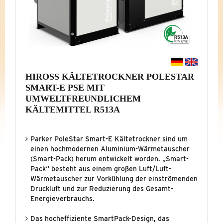
KÜHLUNG
&
KÄLTETECHNIK
DRUCKLUFT-KÄLTETROCKNER
STARLETTE PLUS-E (SPS) MIT R513A
HIROSS KÄLTETROCKNER POLESTAR
POLESTAR SMART-E (PSE) MIT R513A
SMART-E PSE MIT
UMWELTFREUNDLICHEM
TANDEM-TROCKNER ANTARES (ATT-
KÄLTEMITTEL R513A
PLUS)
KALTWASSERSÄTZE
Parker PoleStar Smart-E Kältetrockner sind um
einen hochmodernen Aluminium-Wärmetauscher
NACHKÜHLER
(Smart-Pack) herum entwickelt worden. „Smart-
Pack“ besteht aus einem großen Luft/Luft-
AUSGELAUFENE BAUREIHEN (ARCHIV)
Wärmetauscher zur Vorkühlung der einströmenden
Druckluft und zur Reduzierung des Gesamt-
NEUE BAUREIHEN
Energieverbrauchs.
Das hocheffiziente SmartPack-Design, das
PROMOTIONS