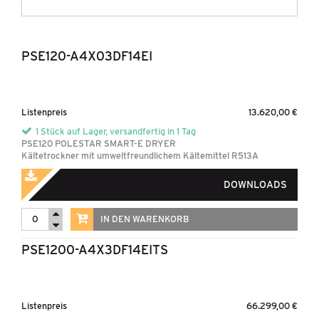
PSE120-A4X03DF14EI
Listenpreis
13.620,00 €
1 Stück auf Lager, versandfertig in 1 Tag
PSE120 POLESTAR SMART-E DRYER
Kältetrockner mit umweltfreundlichem Kältemittel R513A
DOWNLOADS
IN DEN WARENKORB
PSE1200-A4X3DF14EITS
Listenpreis
66.299,00 €