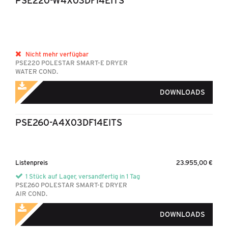
PSE220-W4X03DF14EITS
Nicht mehr verfügbar
PSE220 POLESTAR SMART-E DRYER
WATER COND.
DOWNLOADS
PSE260-A4X03DF14EITS
Listenpreis
23.955,00 €
1 Stück auf Lager, versandfertig in 1 Tag
PSE260 POLESTAR SMART-E DRYER
AIR COND.
DOWNLOADS