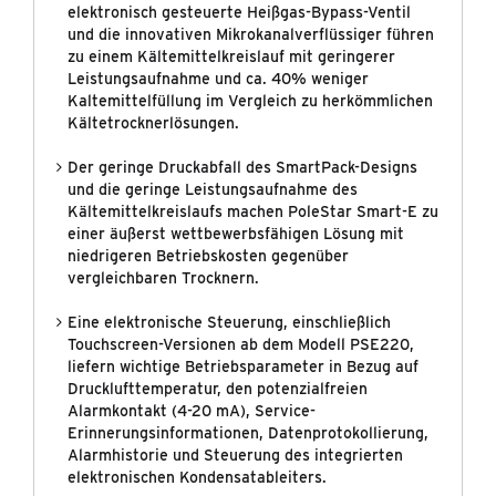
elektronisch gesteuerte Heißgas-Bypass-Ventil
und die innovativen Mikrokanalverflüssiger führen
zu einem Kältemittelkreislauf mit geringerer
Leistungsaufnahme und ca. 40% weniger
MARKEN
Kaltemittelfüllung im Vergleich zu herkömmlichen
Kältetrocknerlösungen.
UNTERNEHMEN
Der geringe Druckabfall des SmartPack-Designs
NEUIGKEITEN
und die geringe Leistungsaufnahme des
Kältemittelkreislaufs machen PoleStar Smart-E zu
KONTAKT & DOWNLOADS
einer äußerst wettbewerbsfähigen Lösung mit
niedrigeren Betriebskosten gegenüber
vergleichbaren Trocknern.
Eine elektronische Steuerung, einschließlich
Touchscreen-Versionen ab dem Modell PSE220,
liefern wichtige Betriebsparameter in Bezug auf
Drucklufttemperatur, den potenzialfreien
Alarmkontakt (4-20 mA), Service-
Erinnerungsinformationen, Datenprotokollierung,
Alarmhistorie und Steuerung des integrierten
elektronischen Kondensatableiters.