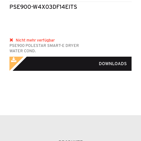
PSE900-W4X03DF14EITS
Nicht mehr verfügbar
PSE900 POLESTAR SMART-E DRYER
WATER COND.
DOWNLOADS