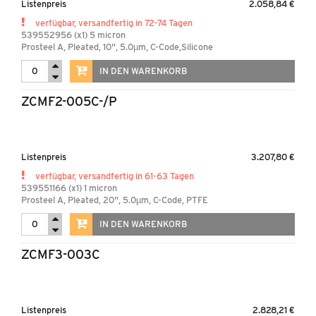
Listenpreis
2.058,84 €
verfügbar, versandfertig in 72-74 Tagen
539552956 (x1) 5 micron
Prosteel A, Pleated, 10", 5.0µm, C-Code,Silicone
IN DEN WARENKORB
ZCMF2-005C-/P
Listenpreis
3.207,80 €
verfügbar, versandfertig in 61-63 Tagen
539551166 (x1) 1 micron
Prosteel A, Pleated, 20", 5.0µm, C-Code, PTFE
IN DEN WARENKORB
ZCMF3-003C
Listenpreis
2.828,21 €