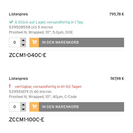
Listenpreis
795,78 €
6 Stück auf Lager, versandfertig in 1 Tag
539508558 (x1) 5 micron
Prosteel N, Wrapped, 10", 5.0µm, DOE
IN DEN WARENKORB
ZCCM1-040C-E
Listenpreis
747,98 €
verfügbar, versandfertig in 61-63 Tagen
539551679 (1) 40 micron
Prosteel N, Wrapped, 10", 40µm, C-Code
IN DEN WARENKORB
ZCCM1-100C-E