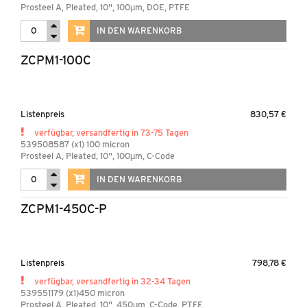
Prosteel A, Pleated, 10", 100µm, DOE, PTFE
IN DEN WARENKORB
ZCPM1-100C
Listenpreis
830,57 €
verfügbar, versandfertig in 73-75 Tagen
539508587 (x1) 100 micron
Prosteel A, Pleated, 10", 100µm, C-Code
IN DEN WARENKORB
ZCPM1-450C-P
Listenpreis
798,78 €
verfügbar, versandfertig in 32-34 Tagen
539551179 (x1)450 micron
Prosteel A, Pleated, 10", 450µm, C-Code, PTFE