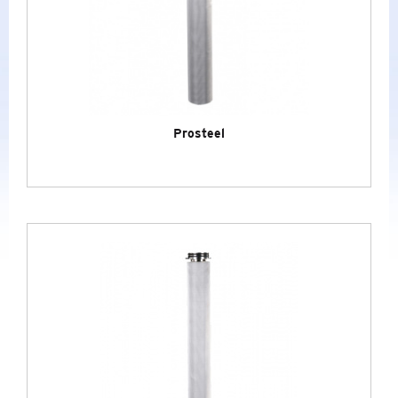
TIEFENFILTER PHARMA
MEMBRANFILTER PHARMA
METALLFILTER
Prosteel
LUFT- UND GASFILTER
CO2-SCHUTZSYSTEME PCO2
FILTERGEHÄUSE
DAMPFFILTER
FILTERTESTGERÄTE
&
ZUBEHÖR
LABORGAS GENERATOREN