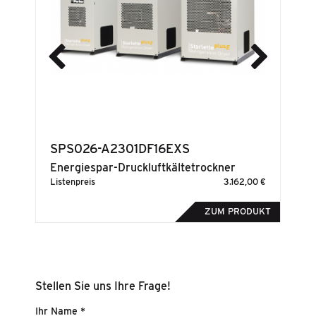
SPS026-A2301DF16EXS
P
Energiespar-Druckluftkältetrockner mit umweltfreundlichem Kältemitte R513A
Energiespar-Druckluftkältetrockner
0 €
Listenpreis
3.162,00 €
Lis
DUKT
ZUM PRODUKT
Stellen Sie uns Ihre Frage!
Ihr Name *