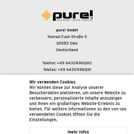
pure! GmbH
Konrad-Zuse-Straße 5
65582 Diez
Deutschland
Telefon:
+49 6431/4961240
Telefax: +49 6431/4961241
Wir verwenden Cookies
E-Mail-Adresse:
Wir können diese zur Analyse unserer
support@pure-gmbh.com
Besucherdaten platzieren, um unsere Website zu
verbessern, personalisierte Inhalte anzuzeigen
und Ihnen ein großartiges Website-Erlebnis zu
© 2022 pure! GmbH
bieten. Für weitere Informationen zu den von uns
verwendeten Cookies öffnen Sie die
Impressum
Einstellungen.
Datenschutz
mehr Infos