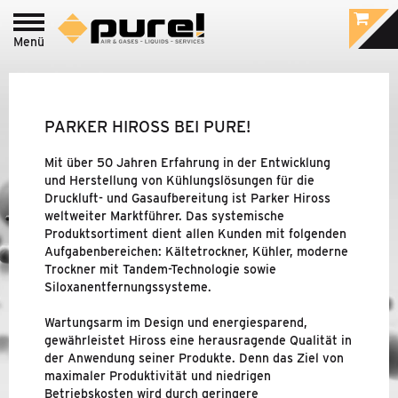
Menü
Login zum
pure!-Portal
PROCESS - LEBENSMITTEL
&
PHARMA /
LABOR GAS
PARKER HIROSS BEI PURE!
INDUSTRIE - DRUCKLUFT-
&
Mit über 50 Jahren Erfahrung in der Entwicklung
GASAUFBEREITUNG
und Herstellung von Kühlungslösungen für die
Druckluft- und Gasaufbereitung ist Parker Hiross
weltweiter Marktführer. Das systemische
Produktsortiment dient allen Kunden mit folgenden
MARKEN
Aufgabenbereichen: Kältetrockner, Kühler, moderne
Trockner mit Tandem-Technologie sowie
PURE!
Siloxanentfernungssysteme.
PARKER DOMNICK HUNTER
Wartungsarm im Design und energiesparend,
gewährleistet Hiross eine herausragende Qualität in
der Anwendung seiner Produkte. Denn das Ziel von
PARKER HIROSS
maximaler Produktivität und niedrigen
Betriebskosten wird durch geringere