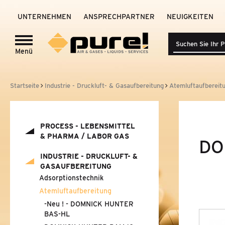
UNTERNEHMEN
ANSPRECHPARTNER
NEUIGKEITEN
Menü
Login zum
pure!-Portal
PROCESS - LEBENSMITTEL
&
PHARMA /
Startseite
Industrie - Druckluft- & Gasaufbereitung
Atemluftaufbereit
LABOR GAS
INDUSTRIE - DRUCKLUFT-
&
GASAUFBEREITUNG
PROCESS - LEBENSMITTEL
&
PHARMA / LABOR GAS
DO
ADSORPTIONSTECHNIK
INDUSTRIE - DRUCKLUFT-
&
GASAUFBEREITUNG
ATEMLUFTAUFBEREITUNG
Adsorptionstechnik
-NEU ! - DOMNICK HUNTER BAS-HL
Atemluftaufbereitung
-Neu ! - DOMNICK HUNTER
DOMNICK HUNTER BAM 10-70
BAS-HL