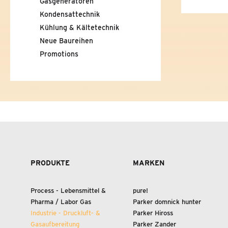
Gasgeneratoren
GASGENERATOREN
Kondensattechnik
Kühlung
&
Kältetechnik
KONDENSATTECHNIK
Neue Baureihen
Promotions
KÜHLUNG
&
KÄLTETECHNIK
NEUE BAUREIHEN
PROMOTIONS
MARKEN
PRODUKTE
MARKEN
UNTERNEHMEN
NEUIGKEITEN
Process - Lebensmittel
&
pure!
Pharma / Labor Gas
Parker domnick hunter
KONTAKT & DOWNLOADS
Industrie - Druckluft-
&
Parker Hiross
Gasaufbereitung
Parker Zander