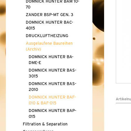
DOMNICK HUNTER BAM 10-
ZANDER BSP-MT GEN. 3
70
ZANDER BSP-MT GEN. 3
DOMNICK HUNTER BAC-4015
DOMNICK HUNTER BAC-
4015
DRUCKLUFTHEIZUNG
DRUCKLUFTHEIZUNG
Ausgelaufene Baureihen
AUSGELAUFENE BAUREIHEN (ARCHIV)
(Archiv)
DOMNICK HUNTER BA-
DOMNICK HUNTER BA-DME-E
DME-E
DOMNICK HUNTER BAS-
DOMNICK HUNTER BAS-3015
3015
DOMNICK HUNTER BAS-
DOMNICK HUNTER BAS-2010
2010
DOMNICK HUNTER BAF-
DOMNICK HUNTER BAF-010
&
BAF-015
Artikeln
010
&
BAF-015
DOMNICK HUNTER BAP-
DOMNICK HUNTER BAP-015
015
FILTRATION
Filtration
&
SEPARATION
&
Separation